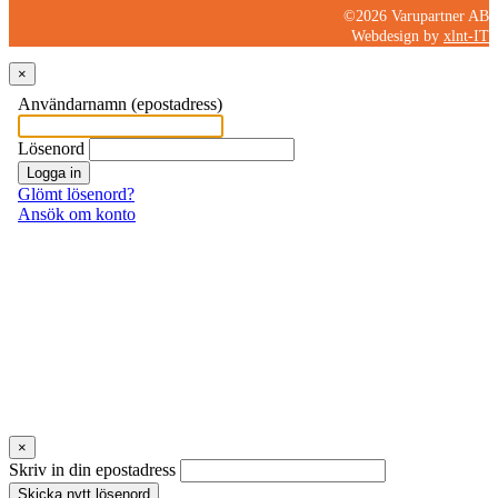
©2026 Varupartner AB
Webdesign by
xlnt-IT
×
×
Skriv in din epostadress
Skicka nytt lösenord