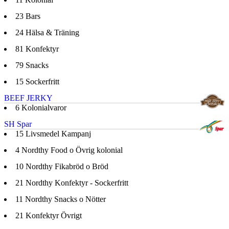
23
Bars
24
Hälsa & Träning
81
Konfektyr
79
Snacks
15
Sockerfritt
BEEF JERKY
6
Kolonialvaror
SH Spar
15
Livsmedel Kampanj
4
Nordthy Food o Övrig kolonial
10
Nordthy Fikabröd o Bröd
21
Nordthy Konfektyr - Sockerfritt
11
Nordthy Snacks o Nötter
21
Konfektyr Övrigt