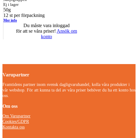
Ej i lager
50g
12 st per förpackning
Mer info
Du måste vara inloggad
för att se våra priser!
Ansök om
konto
Varupartner
Framtidens partner inom svensk dagligvaruhandel, kolla våra produkter i
vår webshop. För att kunna ta del av våra priser behöver du ha ett konto hos
oss.
Om oss
Om Varupartner
Cookies/GDPR
Kontakta oss