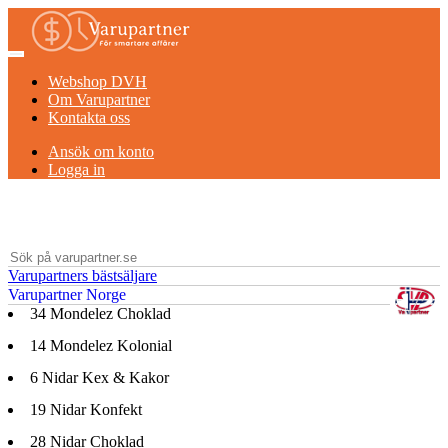
Webshop DVH
Om Varupartner
Kontakta oss
Ansök om konto
Logga in
Varupartners bästsäljare
Varupartner Norge
34
Mondelez Choklad
14
Mondelez Kolonial
6
Nidar Kex & Kakor
19
Nidar Konfekt
28
Nidar Choklad