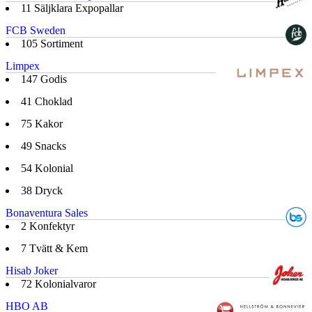
11
Säljklara Expopallar
FCB Sweden
105
Sortiment
Limpex
147
Godis
41
Choklad
75
Kakor
49
Snacks
54
Kolonial
38
Dryck
Bonaventura Sales
2
Konfektyr
7
Tvätt & Kem
Hisab Joker
72
Kolonialvaror
HBO AB