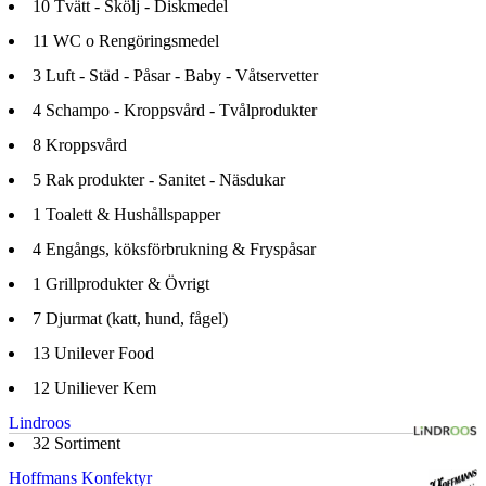
10
Tvätt - Skölj - Diskmedel
11
WC o Rengöringsmedel
3
Luft - Städ - Påsar - Baby - Våtservetter
4
Schampo - Kroppsvård - Tvålprodukter
8
Kroppsvård
5
Rak produkter - Sanitet - Näsdukar
1
Toalett & Hushållspapper
4
Engångs, köksförbrukning & Fryspåsar
1
Grillprodukter & Övrigt
7
Djurmat (katt, hund, fågel)
13
Unilever Food
12
Uniliever Kem
Lindroos
32
Sortiment
Hoffmans Konfektyr