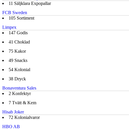
11
Säljklara Expopallar
FCB Sweden
105
Sortiment
Limpex
147
Godis
41
Choklad
75
Kakor
49
Snacks
54
Kolonial
38
Dryck
Bonaventura Sales
2
Konfektyr
7
Tvätt & Kem
Hisab Joker
72
Kolonialvaror
HBO AB