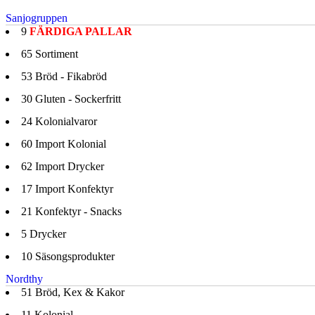
Sanjogruppen
9
FÄRDIGA PALLAR
65
Sortiment
53
Bröd - Fikabröd
30
Gluten - Sockerfritt
24
Kolonialvaror
60
Import Kolonial
62
Import Drycker
17
Import Konfektyr
21
Konfektyr - Snacks
5
Drycker
10
Säsongsprodukter
Nordthy
51
Bröd, Kex & Kakor
11
Kolonial