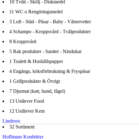
10
Tvätt - Skölj - Diskmedel
11
WC o Rengöringsmedel
3
Luft - Städ - Påsar - Baby - Våtservetter
4
Schampo - Kroppsvård - Tvålprodukter
8
Kroppsvård
5
Rak produkter - Sanitet - Näsdukar
1
Toalett & Hushållspapper
4
Engångs, köksförbrukning & Fryspåsar
1
Grillprodukter & Övrigt
7
Djurmat (katt, hund, fågel)
13
Unilever Food
12
Uniliever Kem
Lindroos
32
Sortiment
Hoffmans Konfektyr