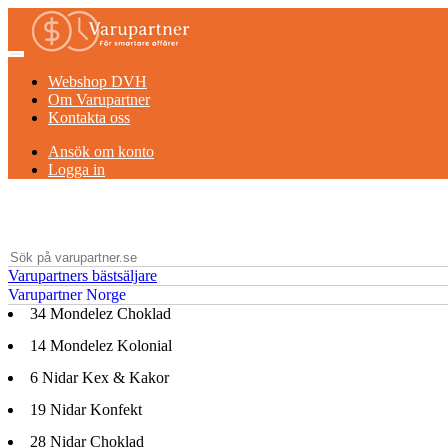
Webshop DVH
Om Varupartner
Kontakta oss
Ansök om konto
Logga in
Varupartners bästsäljare
Varupartner Norge
34
Mondelez Choklad
14
Mondelez Kolonial
6
Nidar Kex & Kakor
19
Nidar Konfekt
28
Nidar Choklad