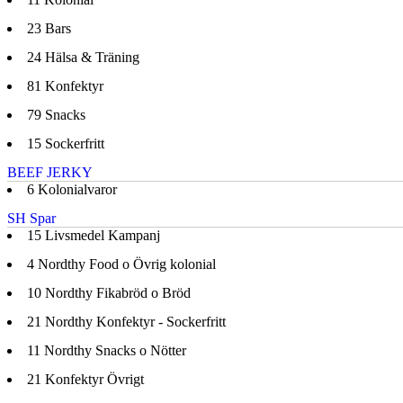
23
Bars
24
Hälsa & Träning
81
Konfektyr
79
Snacks
15
Sockerfritt
BEEF JERKY
6
Kolonialvaror
SH Spar
15
Livsmedel Kampanj
4
Nordthy Food o Övrig kolonial
10
Nordthy Fikabröd o Bröd
21
Nordthy Konfektyr - Sockerfritt
11
Nordthy Snacks o Nötter
21
Konfektyr Övrigt