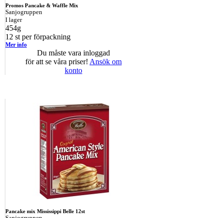
Promos Pancake & Waffle Mix
Sanjogruppen
I lager
454g
12 st per förpackning
Mer info
Du måste vara inloggad
för att se våra priser!
Ansök om
konto
Pancake mix Mississippi Belle 12st
Sanjogruppen