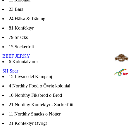
23
Bars
24
Hälsa & Träning
81
Konfektyr
79
Snacks
15
Sockerfritt
BEEF JERKY
6
Kolonialvaror
SH Spar
15
Livsmedel Kampanj
4
Nordthy Food o Övrig kolonial
10
Nordthy Fikabröd o Bröd
21
Nordthy Konfektyr - Sockerfritt
11
Nordthy Snacks o Nötter
21
Konfektyr Övrigt