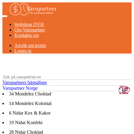
Webshop DVH
Om Varupartner
Kontakta oss
Ansök om konto
Logga in
Varupartners bästsäljare
Varupartner Norge
34
Mondelez Choklad
14
Mondelez Kolonial
6
Nidar Kex & Kakor
19
Nidar Konfekt
28
Nidar Choklad