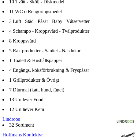
10
Tvätt - Skölj - Diskmedel
11
WC o Rengöringsmedel
3
Luft - Städ - Påsar - Baby - Våtservetter
4
Schampo - Kroppsvård - Tvålprodukter
8
Kroppsvård
5
Rak produkter - Sanitet - Näsdukar
1
Toalett & Hushållspapper
4
Engångs, köksförbrukning & Fryspåsar
1
Grillprodukter & Övrigt
7
Djurmat (katt, hund, fågel)
13
Unilever Food
12
Uniliever Kem
Lindroos
32
Sortiment
Hoffmans Konfektyr