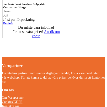
Doc Årets Smak Jordbær & Appelsin
Varupartner Norge
I lager
50g
24 st per förpackning
Mer info
Du måste vara inloggad
för att se våra priser!
Ansök om
konto
Varupartner
Framtidens partner inom svensk dagligvaruhandel, kolla våra produkter i
vår webshop. För att kunna ta del av våra priser behöver du ha ett konto hos
oss.
Om oss
Om Varupartner
Cookies/GDPR
Kontakta oss