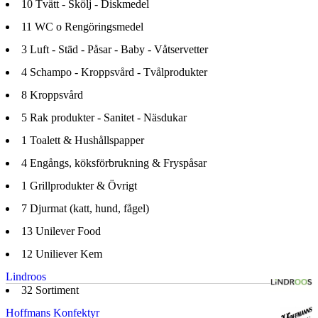
10
Tvätt - Skölj - Diskmedel
11
WC o Rengöringsmedel
3
Luft - Städ - Påsar - Baby - Våtservetter
4
Schampo - Kroppsvård - Tvålprodukter
8
Kroppsvård
5
Rak produkter - Sanitet - Näsdukar
1
Toalett & Hushållspapper
4
Engångs, köksförbrukning & Fryspåsar
1
Grillprodukter & Övrigt
7
Djurmat (katt, hund, fågel)
13
Unilever Food
12
Uniliever Kem
Lindroos
32
Sortiment
Hoffmans Konfektyr