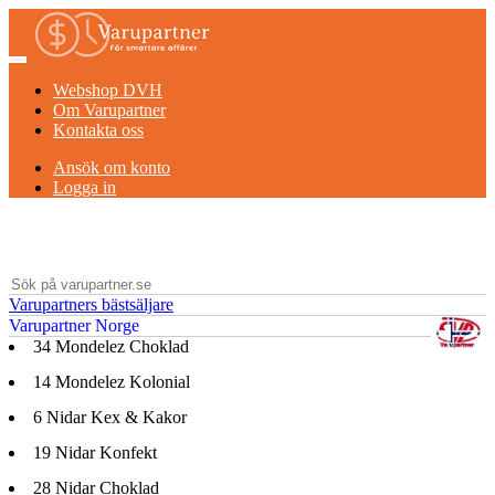
Webshop DVH
Om Varupartner
Kontakta oss
Ansök om konto
Logga in
Varupartners bästsäljare
Varupartner Norge
34
Mondelez Choklad
14
Mondelez Kolonial
6
Nidar Kex & Kakor
19
Nidar Konfekt
28
Nidar Choklad