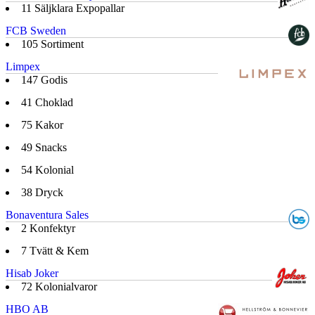
11
Säljklara Expopallar
FCB Sweden
105
Sortiment
Limpex
147
Godis
41
Choklad
75
Kakor
49
Snacks
54
Kolonial
38
Dryck
Bonaventura Sales
2
Konfektyr
7
Tvätt & Kem
Hisab Joker
72
Kolonialvaror
HBO AB