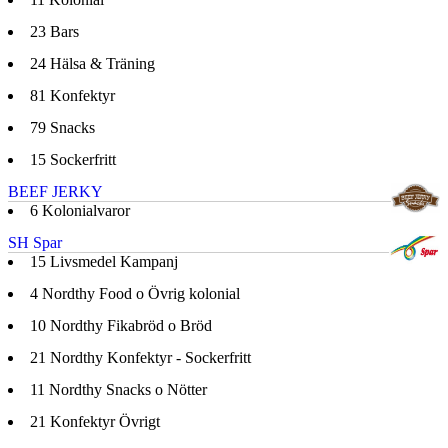
23
Bars
24
Hälsa & Träning
81
Konfektyr
79
Snacks
15
Sockerfritt
BEEF JERKY
6
Kolonialvaror
SH Spar
15
Livsmedel Kampanj
4
Nordthy Food o Övrig kolonial
10
Nordthy Fikabröd o Bröd
21
Nordthy Konfektyr - Sockerfritt
11
Nordthy Snacks o Nötter
21
Konfektyr Övrigt