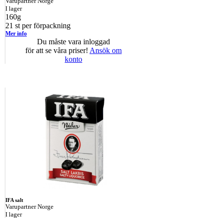
Varupartner Norge
I lager
160g
21 st per förpackning
Mer info
Du måste vara inloggad
för att se våra priser!
Ansök om
konto
IFA salt
Varupartner Norge
I lager