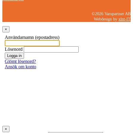
©2026 Varupartner AB
Webdesign by
xlnt-IT
×
×