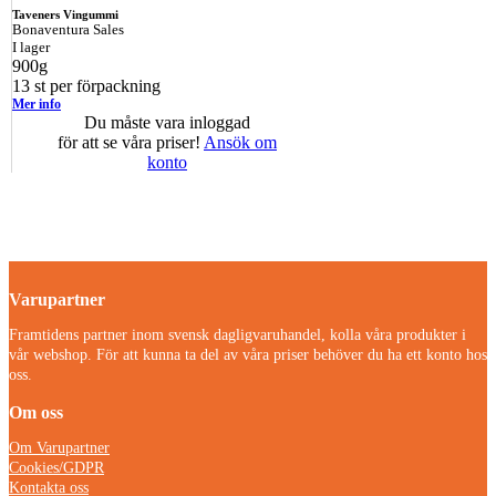
Taveners Vingummi
Bonaventura Sales
I lager
900g
13 st per förpackning
Mer info
Du måste vara inloggad
för att se våra priser!
Ansök om
konto
Varupartner
Framtidens partner inom svensk dagligvaruhandel, kolla våra produkter i
vår webshop. För att kunna ta del av våra priser behöver du ha ett konto hos
oss.
Om oss
Om Varupartner
Cookies/GDPR
Kontakta oss