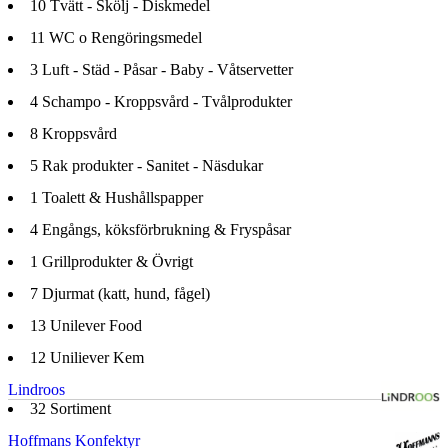
10
Tvätt - Skölj - Diskmedel
11
WC o Rengöringsmedel
3
Luft - Städ - Påsar - Baby - Våtservetter
4
Schampo - Kroppsvård - Tvålprodukter
8
Kroppsvård
5
Rak produkter - Sanitet - Näsdukar
1
Toalett & Hushållspapper
4
Engångs, köksförbrukning & Fryspåsar
1
Grillprodukter & Övrigt
7
Djurmat (katt, hund, fågel)
13
Unilever Food
12
Uniliever Kem
Lindroos
32
Sortiment
Hoffmans Konfektyr