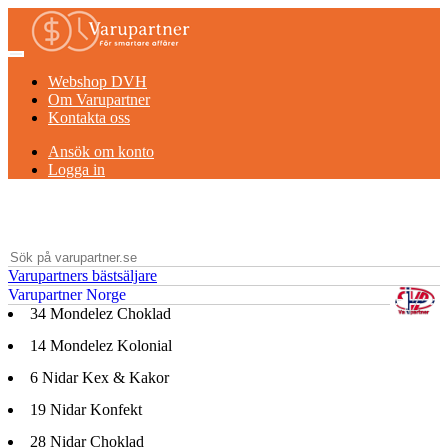
Webshop DVH
Om Varupartner
Kontakta oss
Ansök om konto
Logga in
Varupartners bästsäljare
Varupartner Norge
34
Mondelez Choklad
14
Mondelez Kolonial
6
Nidar Kex & Kakor
19
Nidar Konfekt
28
Nidar Choklad