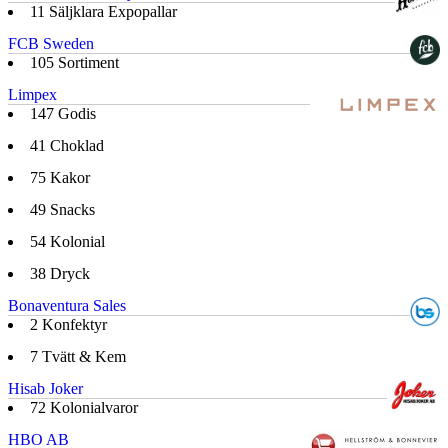
11
Säljklara Expopallar
FCB Sweden
105
Sortiment
Limpex
147
Godis
41
Choklad
75
Kakor
49
Snacks
54
Kolonial
38
Dryck
Bonaventura Sales
2
Konfektyr
7
Tvätt & Kem
Hisab Joker
72
Kolonialvaror
HBO AB