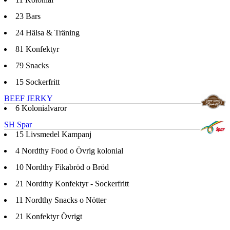
23
Bars
24
Hälsa & Träning
81
Konfektyr
79
Snacks
15
Sockerfritt
BEEF JERKY
6
Kolonialvaror
SH Spar
15
Livsmedel Kampanj
4
Nordthy Food o Övrig kolonial
10
Nordthy Fikabröd o Bröd
21
Nordthy Konfektyr - Sockerfritt
11
Nordthy Snacks o Nötter
21
Konfektyr Övrigt