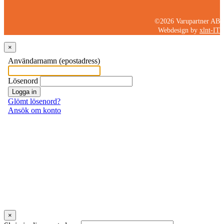
©2026 Varupartner AB
Webdesign by
xlnt-IT
×
×